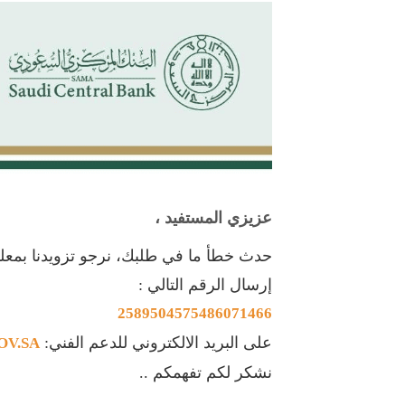
عزيزي المستفيد ،
حدث خطأ ما في طلبك، نرجو تزويدنا بم
إرسال الرقم التالي :
2589504575486071466
على البريد الالكتروني للدعم الفني:
V.SA
نشكر لكم تفهمكم ..